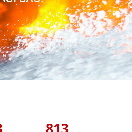
3
813