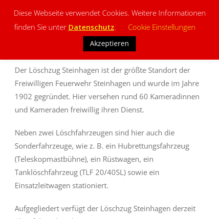
Diese Webseite verwendet Cookies. Weitere Informationen
finden Sie unter
Datenschutz
.
Cookie Einstellungen
Löschzug Steinhagen
Akzeptieren
Der Löschzug Steinhagen ist der größte Standort der
Freiwilligen Feuerwehr Steinhagen und wurde im Jahre
1902 gegründet. Hier versehen rund 60 Kameradinnen
und Kameraden freiwillig ihren Dienst.
Neben zwei Löschfahrzeugen sind hier auch die
Sonderfahrzeuge, wie z. B. ein Hubrettungsfahrzeug
(Teleskopmastbühne), ein Rüstwagen, ein
Tanklöschfahrzeug (TLF 20/40SL) sowie ein
Einsatzleitwagen stationiert.
Aufgegliedert verfügt der Löschzug Steinhagen derzeit