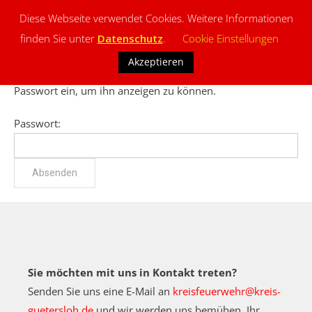
Diese Webseite verwendet Cookies. Weitere Informationen
finden Sie unter
Datenschutz
.
Cookie Einstellungen
Akzeptieren
Dieser Inhalt ist passwortgeschützt. Bitte gib unten das
Passwort ein, um ihn anzeigen zu können.
Passwort:
Sie möchten mit uns in Kontakt treten?
Senden Sie uns eine E-Mail an
kreisfeuerwehr@kreis-
guetersloh.de
und wir werden uns bemühen, Ihr