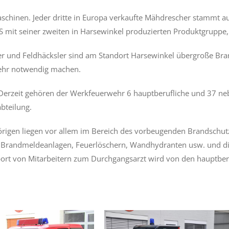
maschinen. Jeder dritte in Europa verkaufte Mähdrescher stammt 
S mit seiner zweiten in Harsewinkel produzierten Produktgruppe,
r und Feldhäcksler sind am Standort Harsewinkel übergroße Bran
wehr notwendig machen.
 Derzeit gehören der Werkfeuerwehr 6 hauptberufliche und 37 ne
bteilung.
igen liegen vor allem im Bereich des vorbeugenden Brandschutz
n, Brandmeldeanlagen, Feuerlöschern, Wandhydranten usw. und 
sport von Mitarbeitern zum Durchgangsarzt wird von den hauptbe