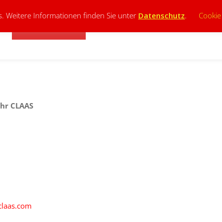
. Weitere Informationen finden Sie unter
Datenschutz
.
Cookie
FEUERWEHREN
KREISFEUERWEHRZENTRALE
FAC
ehr CLAAS
claas.com