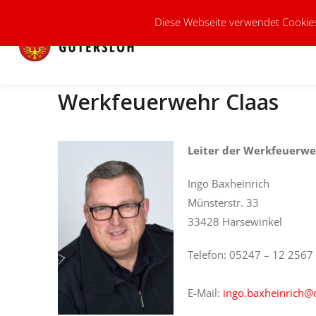
Diese Webseite verwendet Cookies
AKTUELLES
KFV-GT E.V.
Werkfeuerwehr Claas
Leiter der Werkfeuerw
Ingo Baxheinrich
Münsterstr. 33
33428 Harsewinkel
Telefon: 05247 – 12 2567
E-Mail:
ingo.baxheinrich@