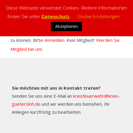
Diese Webseite verwendet Cookies. Weitere Informationen
finden Sie unter
Datenschutz
.
Cookie Einstellungen
Skip
Akzeptieren
Sie müssen sich anmelden, um diesen Inhalt einsehen
to
zu können. Bitte
Anmelden
. Kein Mitglied?
Werden Sie
content
Mitglied bei uns
Sie möchten mit uns in Kontakt treten?
Senden Sie uns eine E-Mail an
kreisfeuerwehr@kreis-
guetersloh.de
und wir werden uns bemühen, Ihr
Anliegen kurzfristig zu bearbeiten.