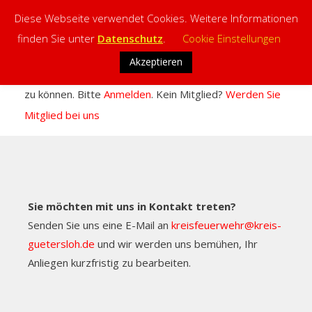
Diese Webseite verwendet Cookies. Weitere Informationen
finden Sie unter
Datenschutz
.
Cookie Einstellungen
Skip
Akzeptieren
Sie müssen sich anmelden, um diesen Inhalt einsehen
to
zu können. Bitte
Anmelden
. Kein Mitglied?
Werden Sie
content
Mitglied bei uns
Sie möchten mit uns in Kontakt treten?
Senden Sie uns eine E-Mail an
kreisfeuerwehr@kreis-
guetersloh.de
und wir werden uns bemühen, Ihr
Anliegen kurzfristig zu bearbeiten.