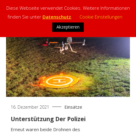
Diese Webseite verwendet Cookies. Weitere Informationen
finden Sie unter
Datenschutz
.
Cookie Einstellungen
Skip
Akzeptieren
to
content
Einsätze
16. Dezember 2021
Unterstützung Der Polizei
Erneut waren beide Drohnen des